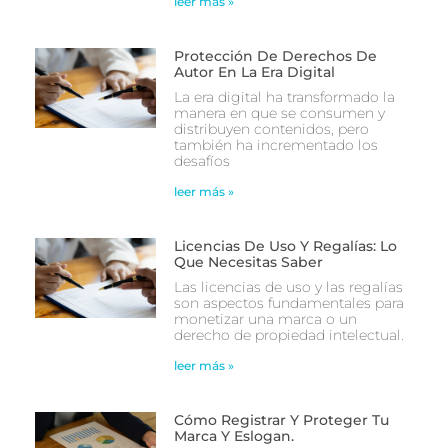
leer más »
Protección De Derechos De
Autor En La Era Digital
La era digital ha transformado la
manera en que se consumen y
distribuyen contenidos, pero
también ha incrementado los
desafíos
leer más »
Licencias De Uso Y Regalías: Lo
Que Necesitas Saber
Las licencias de uso y las regalías
son aspectos fundamentales para
monetizar una marca o un
derecho de propiedad intelectual.
leer más »
Cómo Registrar Y Proteger Tu
Marca Y Eslogan.